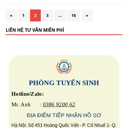
«
1
2
3
…
16
»
LIÊN HỆ TƯ VẤN MIỄN PHÍ
PHÒNG TUYỂN SINH
Hotline/Zalo:
Mr. Anh :
0386 9200 62
ĐỊA ĐIỂM TIẾP
NHẬN HỒ SƠ
Hà Nội: Số 451 Hoàng Quốc Việt - P. Cổ Nhuế 1- Q.