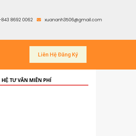
+843 8692 0062
xuananh3506@gmail.com
Liên Hệ Đăng Ký
N HỆ TƯ VẤN MIỄN PHÍ