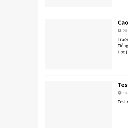
Cao
26
Trườ
Tiếng
Học
[
Tes
19
Test 