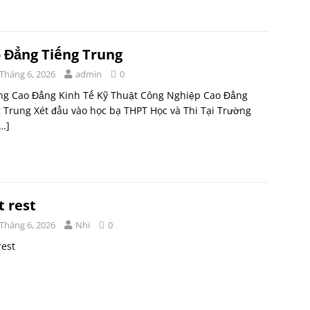
 Đẳng Tiếng Trung
 Tháng 6, 2026
admin
0
ng Cao Đẳng Kinh Tế Kỹ Thuật Công Nghiệp Cao Đẳng
 Trung Xét đầu vào học bạ THPT Học và Thi Tại Trường
…]
t rest
 Tháng 6, 2026
Nhi
0
rest