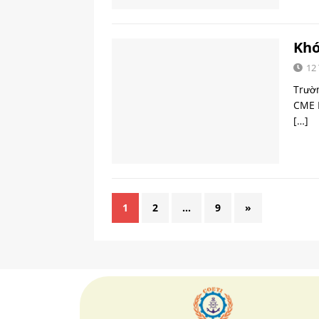
Khó
12
Trườ
CME 
[…]
1
2
…
9
»