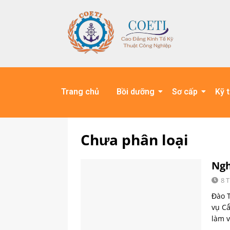
Trang chủ
Bồi dưỡng
Sơ cấp
Kỹ 
Chưa phân loại
Ngh
8 
Đào 
vụ C
làm v