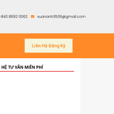
+843 8692 0062
xuananh3506@gmail.com
Liên Hệ Đăng Ký
N HỆ TƯ VẤN MIỄN PHÍ