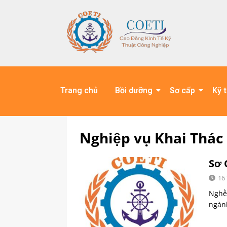
Trang chủ
Bồi dưỡng
Sơ cấp
Kỹ 
Nghiệp vụ Khai Thác
Sơ 
16
Nghề 
ngành