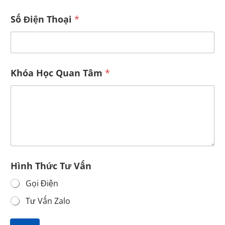
Số Điện Thoại
*
Khóa Học Quan Tâm
*
S
Hình Thức Tư Vấn
ố
V
Gọi Điện
ấ
n
Tư Vấn Zalo
T
h
ứ