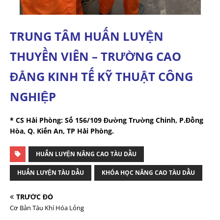
TRUNG TÂM HUẤN LUYỆN
THUYỀN VIÊN – TRƯỜNG CAO
ĐẲNG KINH TẾ KỸ THUẬT CÔNG
NGHIỆP
* CS Hải Phòng: Số 156/109 Đường Trường Chinh, P.Đồng
Hòa, Q. Kiến An, TP Hải Phòng.
HUẤN LUYỆN NÂNG CAO TÀU DẦU
HUẤN LUYỆN TÀU DẦU
KHÓA HỌC NÂNG CAO TÀU DẦU
TRƯỚC ĐÓ
Cơ Bản Tàu Khí Hóa Lỏng